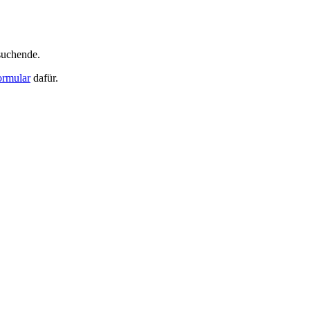
suchende.
ormular
dafür.