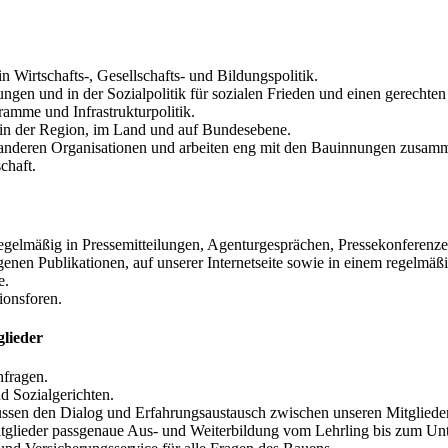
 Wirtschafts-, Gesellschafts- und Bildungspolitik.
­lungen und in der Sozialpolitik für sozialen Frieden und einen gerecht
amme und Infrastrukturpolitik.
 in der Region, im Land und auf Bundesebene.
 anderen Organisationen und arbeiten eng mit den Bauinnungen zusam
chaft.
gel­mäßig in Pressemitteilungen, Agenturgesprächen, Pressekonferen­zen
genen Publikationen, auf unserer Internetseite sowie in einem regelmäß
e.
ons­foren.
glieder
­fragen.
nd Sozialgerichten.
üssen den Dialog und Erfahrungsaustausch zwischen unseren Mitgliede
­glieder passgenaue Aus- und Weiterbildung vom Lehrling bis zum Un