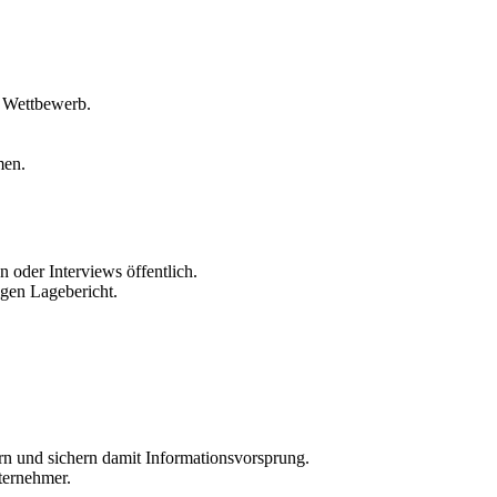
en Wettbewerb.
men.
 oder Interviews öffentlich.
igen Lagebericht.
rn und sichern damit Informationsvorsprung.
ternehmer.