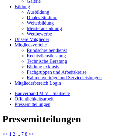
Galerie
Bildung
Ausbildung
Duales Studium
Weiterbildung
Meisterausbildung
Wettbewerbe
Unsere Mitglieder
Mitgliedsvorteile
Rundschreibendienst
Rechtsdienstleistung
Technische Beratung
Bildung exklusiv
Fachgruppen und Arbeitskreise
Rahmenverträge und Serviceleistungen
Mitgliederbereich Login
Bauverband M-V - Startseite
Öffentlichkeitsarbeit
Pressemitteilungen
Presse­mit­teilungen
<<
1
2
...
7
8
>>